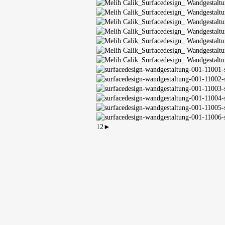
1
2
►