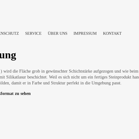
ENSCHUTZ
SERVICE
ÜBER UNS
IMPRESSUM
KONTAKT
tung
e ) wird die Fläche grob in gewünschter Schichtstärke aufgezogen und wie beim 
it Silikatlasur beschichtet.
Weil es sich nicht um ein fertiges Steinprodukt ha
bilden, damit er in Farbe und Struktur perfekt in die Umgebung passt.
ßformat zu sehen