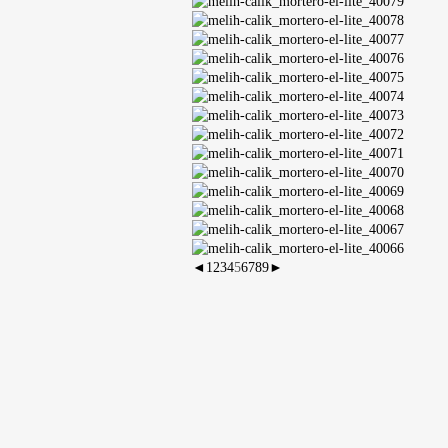
◄
1
2
3
4
5
6
7
8
9
►